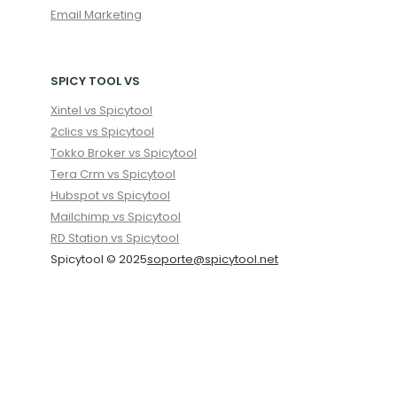
Email Marketing
SPICY TOOL VS
Xintel vs Spicytool
2clics vs Spicytool
Tokko Broker vs Spicytool
Tera Crm vs Spicytool
Hubspot vs Spicytool
Mailchimp vs Spicytool
RD Station vs Spicytool
Spicytool © 2025
soporte@spicytool.net