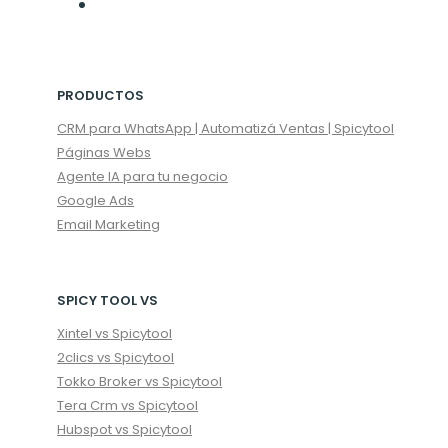
PRODUCTOS
CRM para WhatsApp | Automatizá Ventas | Spicytool
Páginas Webs
Agente IA para tu negocio
Google Ads
Email Marketing
SPICY TOOL VS
Xintel vs Spicytool
2clics vs Spicytool
Tokko Broker vs Spicytool
Tera Crm vs Spicytool
Hubspot vs Spicytool