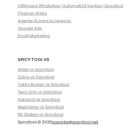
CRM para WhatsApp | Automatizá Ventas | Spicytool
Páginas Webs
Agente IA para tu negocio
Google Ads
Email Marketing
SPICY TOOL VS
Xintel vs Spicytool
2clics vs Spicytool
Tokko Broker vs Spicytool
Tera Crm vs Spicytool
Hubspot vs Spicytool
Mailchimp vs Spicytool
RD Station vs Spicytool
Spicytool © 2025
soporte@spicytool.net