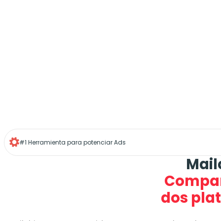
#1 Herramienta para potenciar Ads
Mail
Compar
dos pla