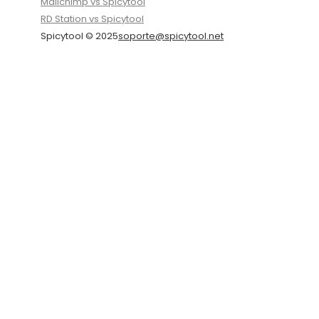
Mailchimp vs Spicytool
RD Station vs Spicytool
Spicytool © 2025
soporte@spicytool.net