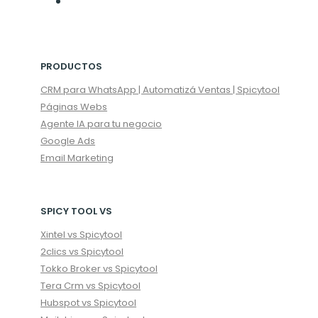
PRODUCTOS
CRM para WhatsApp | Automatizá Ventas | Spicytool
Páginas Webs
Agente IA para tu negocio
Google Ads
Email Marketing
SPICY TOOL VS
Xintel vs Spicytool
2clics vs Spicytool
Tokko Broker vs Spicytool
Tera Crm vs Spicytool
Hubspot vs Spicytool