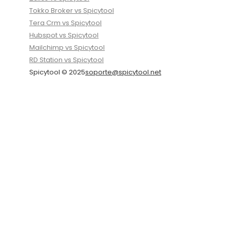
Tokko Broker vs Spicytool
Tera Crm vs Spicytool
Hubspot vs Spicytool
Mailchimp vs Spicytool
RD Station vs Spicytool
Spicytool © 2025
soporte@spicytool.net