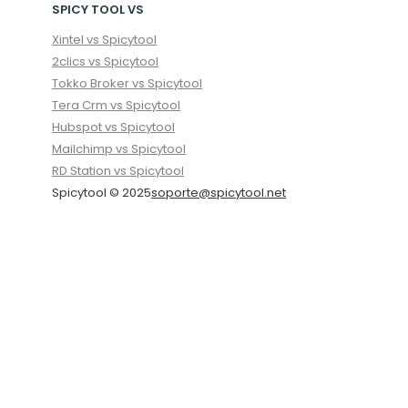
SPICY TOOL VS
Xintel vs Spicytool
2clics vs Spicytool
Tokko Broker vs Spicytool
Tera Crm vs Spicytool
Hubspot vs Spicytool
Mailchimp vs Spicytool
RD Station vs Spicytool
Spicytool © 2025
soporte@spicytool.net