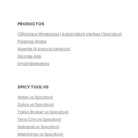
PRODUCTOS
CRM para WhatsApp | Automatizá Ventas | Spicytool
Páginas Webs
Agente IA para tu negocio
Google Ads
Email Marketing
SPICY TOOL VS
Xintel vs Spicytool
2clics vs Spicytool
Tokko Broker vs Spicytool
Tera Crm vs Spicytool
Hubspot vs Spicytool
Mailchimp vs Spicytool