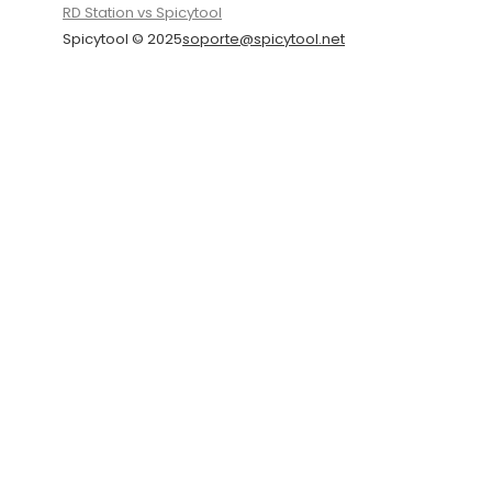
RD Station vs Spicytool
Spicytool © 2025
soporte@spicytool.net